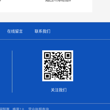
在线留言
联系我们
关注我们
网智赢
蜂巢2.0
营业执照查询