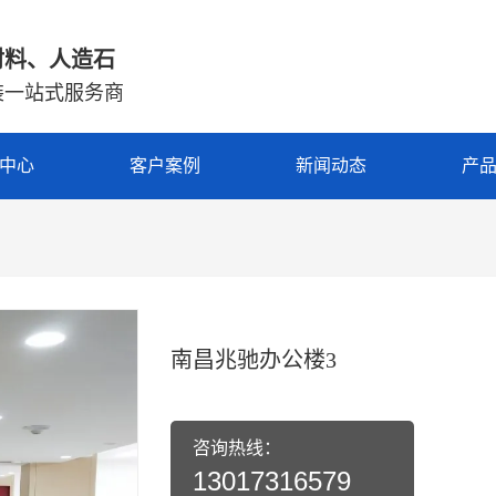
材料、人造石
装一站式服务商
中心
客户案例
新闻动态
产
南昌兆驰办公楼3
咨询热线：
13017316579