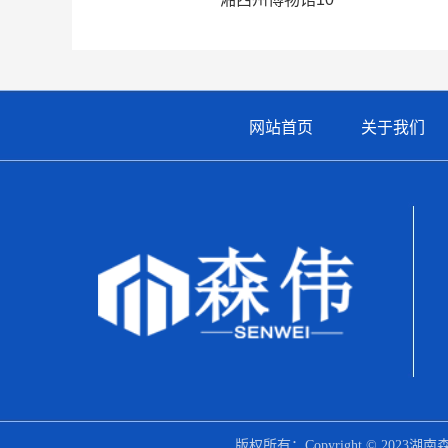
网站首页
 关于我们
版权所有：Copyright © 202