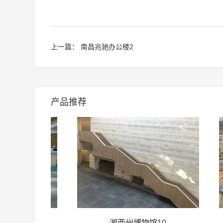
上一篇：
南昌兆驰办公楼2
产品推荐
1
湘西州博物馆10